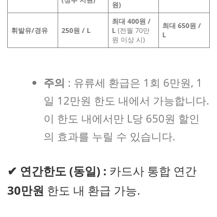
원)
최대
400
원
/
최대
650
원
/
휘발유
/
경유
250
원
/ L
L
(전월 70만
L
원 이상 시)
주의
: 유류세 환급은 1회 6만원, 1
일 12만원 한도 내에서 가능합니다.
이 한도 내에서만 L당 650원 할인
의 효과를 누릴 수 있습니다.
✔
연간한도 (동일) :
카드사 통합 연간
30만원
한도 내 환급 가능.