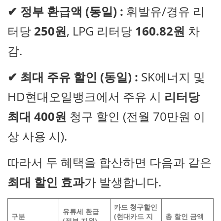
✔
정부 환급액 (동일) :
휘발유/경유 리
터당
250원
, LPG 리터당
160.82원
차
감.
✔
최대 주유 할인 (동일) :
SK에너지 및
HD현대오일뱅크에서 주유 시
리터당
최대 400원
청구 할인 (전월 70만원 이
상 사용 시).
따라서 두 혜택을 합산하면 다음과 같은
최대 할인 효과
가 발생합니다.
카드 청구할인
유류세 환급
구분
(현대카드 지
총 할인 금액
(정부 지원)