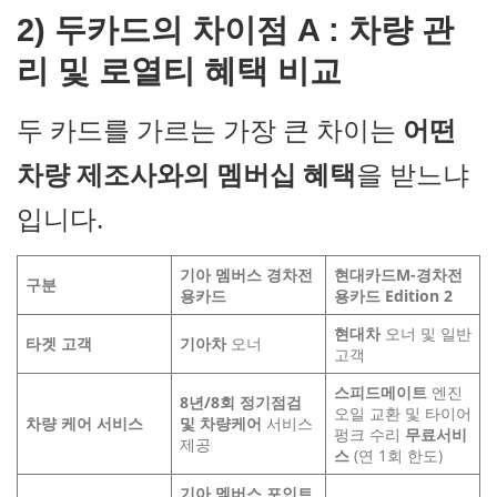
2)
두카드의 차이점 A : 차량 관
리 및 로열티 혜택 비교
두 카드를 가르는 가장 큰 차이는
어떤
차량 제조사와의 멤버십 혜택
을 받느냐
입니다.
기아 멤버스 경차전
현대카드M-경차전
구분
용카드
용카드 Edition 2
현대차
오너 및 일반
타겟 고객
기아차
오너
고객
스피드메이트
엔진
8년/8회 정기점검
오일 교환 및 타이어
차량 케어 서비스
및 차량케어
서비스
펑크 수리
무료
서비
제공
스
(연 1회 한도)
기아 멤버스 포인트