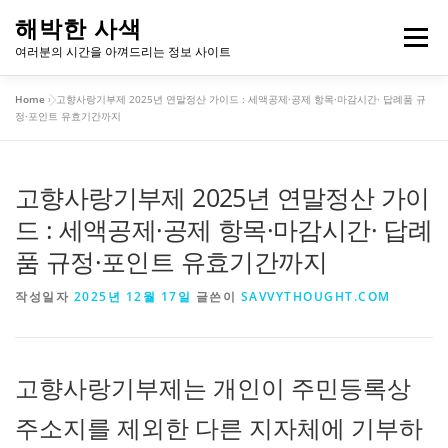
내
해박한 사색
용
메뉴
여러분의 시간을 아껴드리는 정보 사이트
으
로
Home
»
고향사랑기부제 2025년 연말정산 가이드 : 세액공제·공제 항목·마감시간· 답례품 규
바
개인정보처리방침
이용약관
정·포인트 유효기간까지
로
가
기
고향사랑기부제 2025년 연말정산 가이
드 : 세액공제·공제 항목·마감시간· 답례
품 규정·포인트 유효기간까지
작성일자
2025년 12월 17일
글쓴이
SAVVYTHOUGHT.COM
고향사랑기부제는 개인이 주민등록상
주소지를 제외한 다른 지자체에 기부하