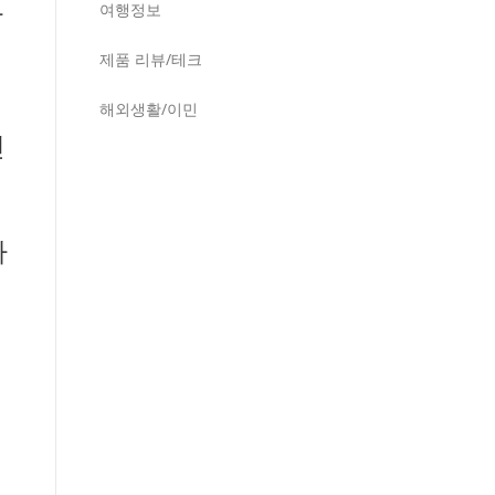
바
여행정보
제품 리뷰/테크
해외생활/이민
인
사
는