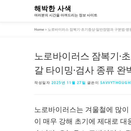
내
해박한 사색
용
여러분의 시간을 아껴드리는 정보 사이트
으
로
Home
»
노로바이러스 잠복기·초기증상·일반장염과 구분법·병원
바
로
가
노로바이러스 잠복기·초
기
갈 타이밍·검사 종류 완
작성일자
2025년 11월 27일
글쓴이
SAVVYTHOUGH
노로바이러스는 겨울철에 많이 
이 매우 강해 초기에 제대로 대