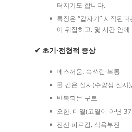
터지기도 합니다.
특징은 “갑자기” 시작된다
이 뒤집히고, 몇 시간 안
✔ 초기·전형적 증상
메스꺼움, 속쓰림·복통
물 같은 설사(수양성 설사)
반복되는 구토
오한, 미열(고열이 아닌 37
전신 피로감, 식욕부진