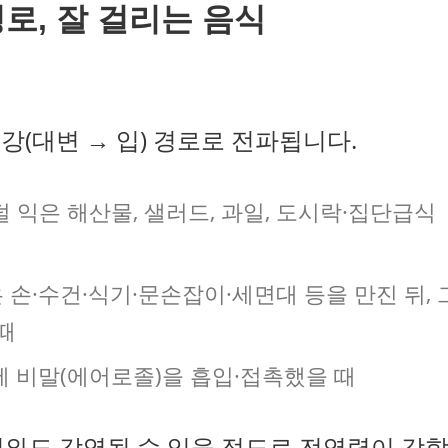
로, 잘 걸리는 음식
(대변 → 입) 경로로 전파됩니다.
 익은 해산물, 샐러드, 과일, 도시락·집단급식
손·수건·식기·문손잡이·세면대 등을 만진 뒤, 
때
세 비말(에어로졸)을 흡입·접촉했을 때
어와도 감염될 수 있을 정도로 전염력이 강