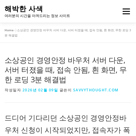
내
해박한 사색
용
메뉴
여러분의 시간을 아껴드리는 정보 사이트
으
로
Home
»
소상공인 경영안정 바우처 서버 다운, 서버 터졌을 때, 접속 안됨, 흰 화면, 무한 로딩 3
바
개인정보처리방침
이용약관
분 해결법
로
가
기
소상공인 경영안정 바우처 서버 다운,
서버 터졌을 때, 접속 안됨, 흰 화면, 무
한 로딩 3분 해결법
작성일자
2026년 02월 09일
글쓴이
SAVVYTHOUGHT.COM
드디어 기다리던 소상공인 경영안정바
우처 신청이 시작되었지만, 접속자가 폭