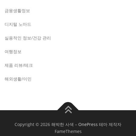
금융생활정보
디지털 노마드
실용적인 정보/건강 관리
여행정보
제품 리뷰/테크
해외생활/이민
Copyright © 2026 해박한 사색
–
OnePress
테마 제작자
FameThemes