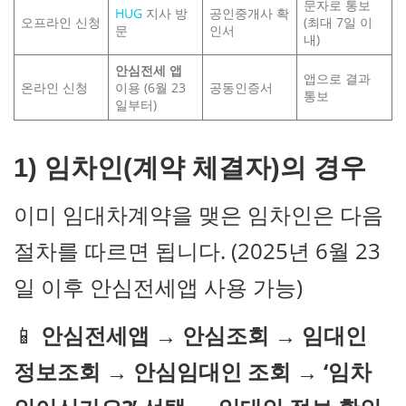
문자로 통보
HUG
지사 방
공인중개사 확
오프라인 신청
(최대 7일 이
문
인서
내)
안심전세 앱
앱으로 결과
온라인 신청
이용 (6월 23
공동인증서
통보
일부터)
1) 임차인(계약 체결자)의 경우
이미 임대차계약을 맺은 임차인은 다음
절차를 따르면 됩니다. (2025년 6월 23
일 이후 안심전세앱 사용 가능)
📱
안심전세앱 → 안심조회 → 임대인
정보조회 → 안심임대인 조회 → ‘임차