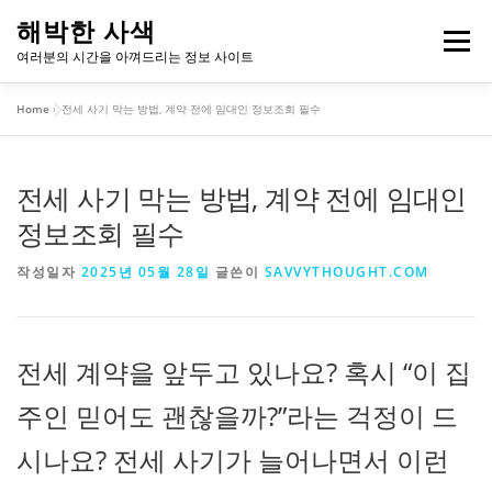
내
해박한 사색
용
메뉴
여러분의 시간을 아껴드리는 정보 사이트
으
로
Home
»
전세 사기 막는 방법, 계약 전에 임대인 정보조회 필수
바
개인정보처리방침
이용약관
로
가
기
전세 사기 막는 방법, 계약 전에 임대인
정보조회 필수
작성일자
2025년 05월 28일
글쓴이
SAVVYTHOUGHT.COM
전세 계약을 앞두고 있나요? 혹시 “이 집
주인 믿어도 괜찮을까?”라는 걱정이 드
시나요? 전세 사기가 늘어나면서 이런