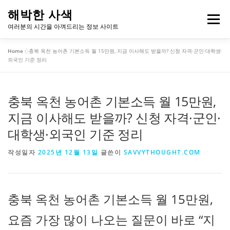
내
해박한 사색
용
메뉴
여러분의 시간을 아껴드리는 정보 사이트
으
로
Home
»
충북 옥천 농어촌 기본소득 월 15만원, 지금 이사해도 받을까? 신청 자격·군인·대학생·
바
개인정보처리방침
이용약관
외국인 기준 정리
로
가
기
충북 옥천 농어촌 기본소득 월 15만원,
지금 이사해도 받을까? 신청 자격·군인·
대학생·외국인 기준 정리
작성일자
2025년 12월 13일
글쓴이
SAVVYTHOUGHT.COM
충북 옥천 농어촌 기본소득 월 15만원,
요즘 가장 많이 나오는 질문이 바로 “지