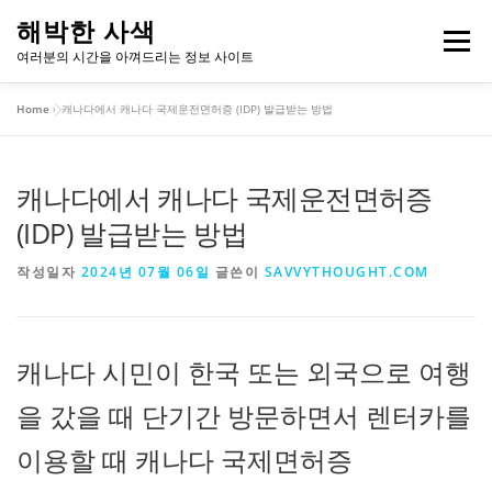
내
해박한 사색
용
메뉴
여러분의 시간을 아껴드리는 정보 사이트
으
로
Home
»
캐나다에서 캐나다 국제운전면허증 (IDP) 발급받는 방법
바
개인정보처리방침
이용약관
로
가
기
캐나다에서 캐나다 국제운전면허증
(IDP) 발급받는 방법
작성일자
2024년 07월 06일
글쓴이
SAVVYTHOUGHT.COM
캐나다 시민이 한국 또는 외국으로 여행
을 갔을 때 단기간 방문하면서 렌터카를
이용할 때 캐나다 국제면허증