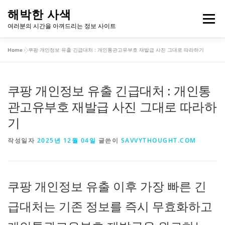
내
해박한 사색
용
메뉴
여러분의 시간을 아껴드리는 정보 사이트
으
로
Home
»
쿠팡 개인정보 유출 긴급대처 : 개인통관고유부호 재발급 사진 그대로 따라하기
바
개인정보처리방침
이용약관
로
가
기
쿠팡 개인정보 유출 긴급대처 : 개인통
관고유부호 재발급 사진 그대로 따라하
기
작성일자
2025년 12월 04일
글쓴이
SAVVYTHOUGHT.COM
쿠팡 개인정보 유출 이후 가장 빠른 긴
급대처는 기존 정보를 즉시 무효화하고