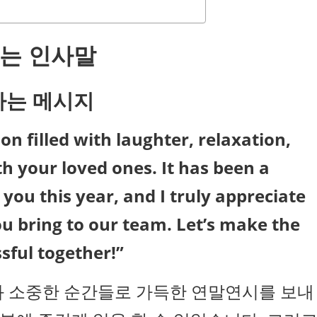
내는 인사말
하는 메시지
n filled with laughter, relaxation,
 your loved ones. It has been a
you this year, and I truly appreciate
ou bring to our team. Let’s make the
ful together!”
과 소중한 순간들로 가득한 연말연시를 보내