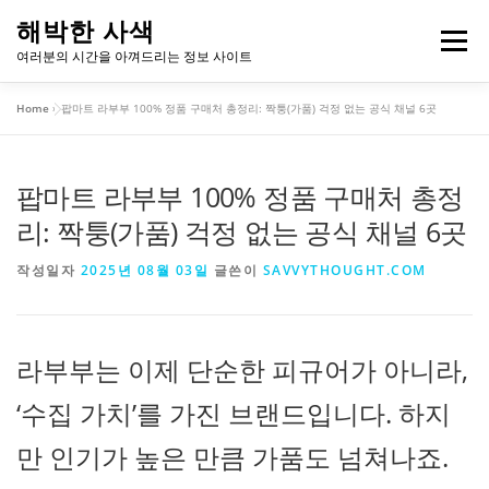
내
해박한 사색
용
메뉴
여러분의 시간을 아껴드리는 정보 사이트
으
로
Home
»
팝마트 라부부 100% 정품 구매처 총정리: 짝퉁(가품) 걱정 없는 공식 채널 6곳
바
개인정보처리방침
이용약관
로
가
기
팝마트 라부부 100% 정품 구매처 총정
리: 짝퉁(가품) 걱정 없는 공식 채널 6곳
작성일자
2025년 08월 03일
글쓴이
SAVVYTHOUGHT.COM
라부부는 이제 단순한 피규어가 아니라,
‘수집 가치’를 가진 브랜드입니다. 하지
만 인기가 높은 만큼 가품도 넘쳐나죠.