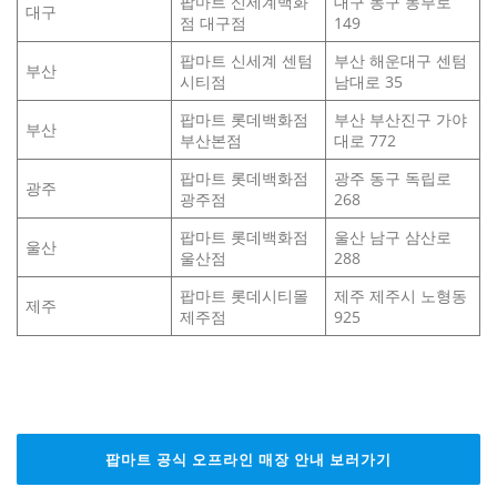
팝마트 신세계백화
대구 동구 동부로
대구
점 대구점
149
팝마트 신세계 센텀
부산 해운대구 센텀
부산
시티점
남대로 35
팝마트 롯데백화점
부산 부산진구 가야
부산
부산본점
대로 772
팝마트 롯데백화점
광주 동구 독립로
광주
광주점
268
팝마트 롯데백화점
울산 남구 삼산로
울산
울산점
288
팝마트 롯데시티몰
제주 제주시 노형동
제주
제주점
925
팝마트 공식 오프라인 매장 안내 보러가기