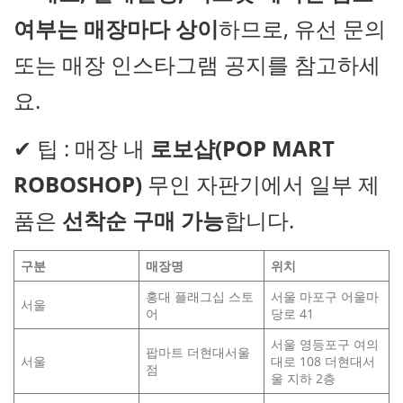
여부는 매장마다 상이
하므로, 유선 문의
또는 매장 인스타그램 공지를 참고하세
요.
✔ 팁 : 매장 내
로보샵(POP MART
ROBOSHOP)
무인 자판기에서 일부 제
품은
선착순 구매 가능
합니다.
구분
매장명
위치
홍대 플래그십 스토
서울 마포구 어울마
서울
어
당로 41
서울 영등포구 여의
팝마트 더현대서울
서울
대로 108 더현대서
점
울 지하 2층