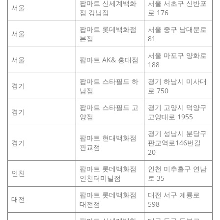
팝마트 신세계백화
서울 서초구 신반포
서울
점 강남점
로 176
팝마트 롯데백화점
서울 중구 남대문로
서울
본점
81
서울 마포구 양화로
서울
팝마트 AK& 홍대점
188
팝마트 스타필드 하
경기 하남시 미사대
경기
남점
로 750
팝마트 스타필드 고
경기 고양시 덕양구
경기
양점
고양대로 1955
경기 성남시 분당구
팝마트 현대백화점
경기
판교역로146번길
판교점
20
팝마트 롯데백화점
인천 미추홀구 연남
인천
인천터미널점
로 35
팝마트 롯데백화점
대전 서구 계룡로
대전
대전점
598