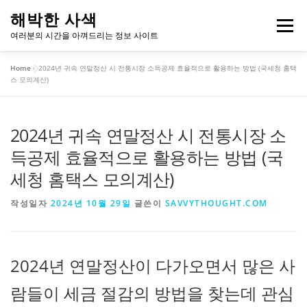
내
해박한 사색
용
메뉴
여러분의 시간을 아껴드리는 정보 사이트
으
로
Home
»
2024년 귀속 연말정산 시 전통시장 소득공제 효율적으로 활용하는 방법 (국세청 홈택
바
개인정보처리방침
이용약관
스 모의계산)
로
가
기
2024년 귀속 연말정산 시 전통시장 소
득공제 효율적으로 활용하는 방법 (국
세청 홈택스 모의계산)
작성일자
2024년 10월 29일
글쓴이
SAVVYTHOUGHT.COM
2024년 연말정산이 다가오면서 많은 사
람들이 세금 절감의 방법을 찾는데 관심