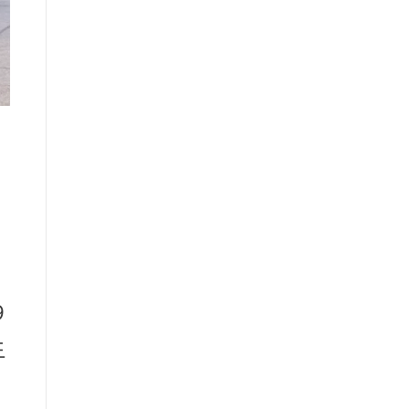
9
도
입