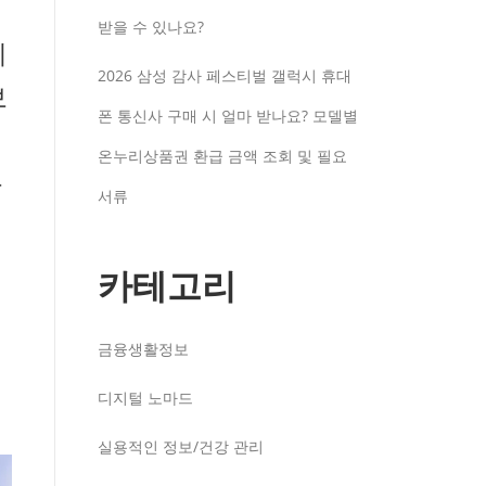
받을 수 있나요?
지
2026 삼성 감사 페스티벌 갤럭시 휴대
보
폰 통신사 구매 시 얼마 받나요? 모델별
온누리상품권 환급 금액 조회 및 필요
를
서류
카테고리
금융생활정보
디지털 노마드
실용적인 정보/건강 관리