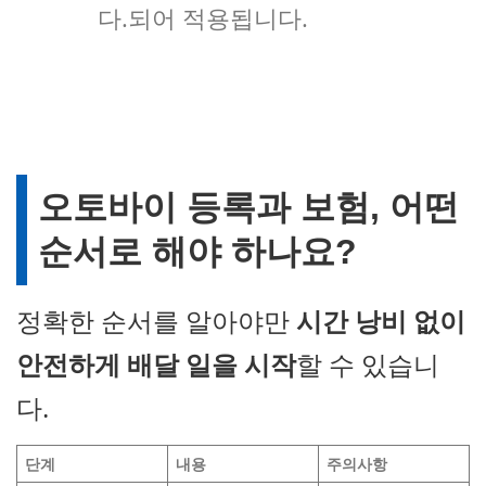
다.되어 적용됩니다.
오토바이 등록과 보험, 어떤
순서로 해야 하나요?
정확한 순서를 알아야만
시간 낭비 없이
안전하게 배달 일을 시작
할 수 있습니
다.
단계
내용
주의
사항