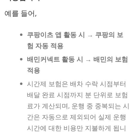
예를 들어,
쿠팡이츠 앱 활동 시 → 쿠팡의 보
험 자동 적용
배민커넥트 활동 시 → 배민의 보험
적용
시간제 보험은 배차 수락 시점부터
배달 완료 시점까지 분 단위로 보험
료가 계산되며, 운행 중 중복되는 시
간은 자동으로 제외되어 실제 운행
시간에 대한 비용만 지불하게 됩니