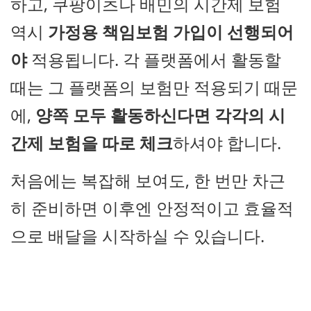
하고, 쿠팡이츠나 배민의 시간제 보험
역시
가정용 책임보험 가입이 선행되어
야
적용됩니다. 각 플랫폼에서 활동할
때는 그 플랫폼의 보험만 적용되기 때문
에,
양쪽 모두 활동하신다면 각각의 시
간제 보험을 따로 체크
하셔야 합니다.
처음에는 복잡해 보여도, 한 번만 차근
히 준비하면 이후엔 안정적이고 효율적
으로 배달을 시작하실 수 있습니다.