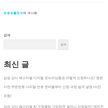
금융생활정보
에 게시됨
검색
검색
최신 글
삼성 감사 페스티벌 디지털 온누리상품권 어떻게 신청하나요? 명판
사진·주문번호·시리얼 번호·준비물부터 신청 과정 쉽게 설명 (사진
포함)
삼성 감사 페스티벌 AI 구독클럽 가입하면 얼마나 이득일까? 에어컨