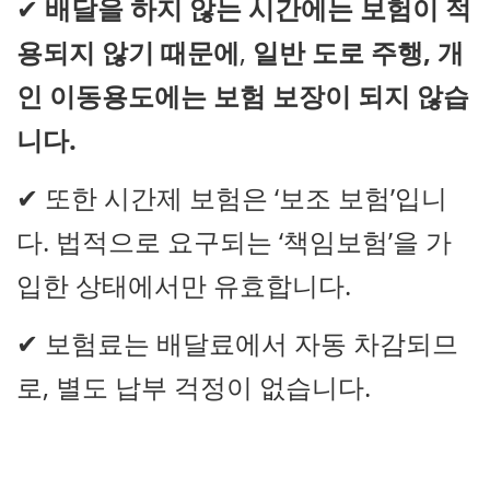
✔
배달을 하지 않는 시간에는 보험이 적
용되지 않기 때문에
,
일반 도로 주행, 개
인 이동용도에는 보험 보장이 되지 않습
니다.
✔ 또한 시간제 보험은 ‘보조 보험’입니
다. 법적으로 요구되는 ‘책임보험’을 가
입한 상태에서만 유효합니다.
✔ 보험료는 배달료에서 자동 차감되므
로, 별도 납부 걱정이 없습니다.