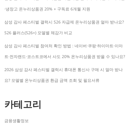
·냉장고 온누리상품권 20% + 구독료 6개월 지원
삼성 감사 페스티벌 갤럭시 S26 자급제 온누리상품권 얼마 받나요?
S26 플러스(S26+) 모델별 체감가 비교
삼성 감사 페스티벌 참여처 확인 방법 : 네이버·쿠팡·하이마트·이마
트·전자랜드·코스트코에서 사도 20% 온누리상품권 받을 수 있나요?
2026 삼성 감사 페스티벌 갤럭시 휴대폰 통신사 구매 시 얼마 받나
요? 모델별 온누리상품권 환급 금액 조회 및 필요서류
카테고리
금융생활정보