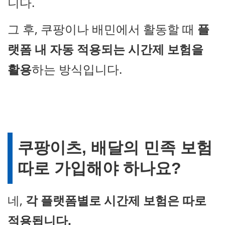
니다.
그 후, 쿠팡이나 배민에서 활동할 때
플
랫폼 내 자동 적용되는 시간제 보험을
활용
하는 방식입니다.
쿠팡이츠, 배달의 민족 보험
따로 가입해야 하나요?
네,
각 플랫폼별로 시간제 보험은 따로
적용됩니다.