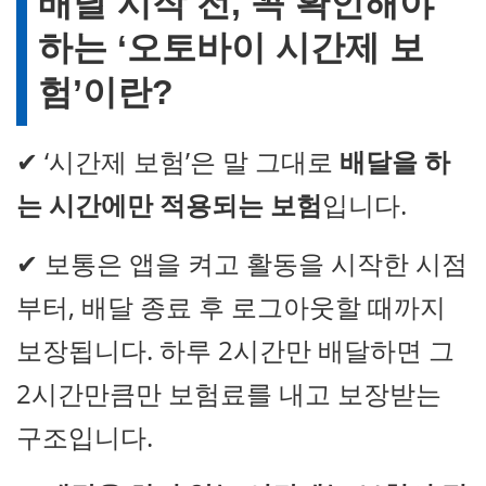
배달 시작 전, 꼭 확인해야
하는 ‘오토바이 시간제 보
험’이란?
✔ ‘시간제 보험’은 말 그대로
배달을 하
는 시간에만 적용되는 보험
입니다.
✔ 보통은 앱을 켜고 활동을 시작한 시점
부터, 배달 종료 후 로그아웃할 때까지
보장됩니다. 하루 2시간만 배달하면 그
2시간만큼만 보험료를 내고 보장받는
구조입니다.