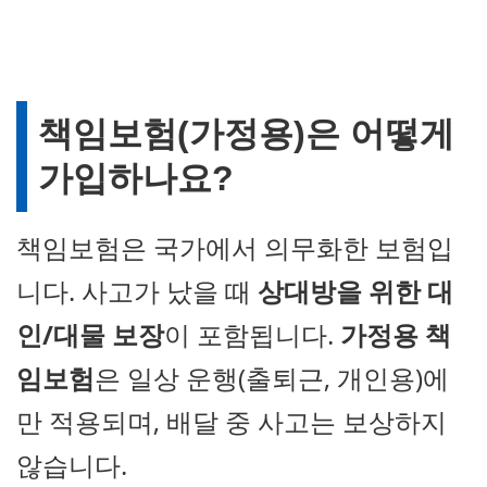
책임보험(가정용)은 어떻게
가입하나요?
책임보험은 국가에서 의무화한 보험입
니다. 사고가 났을 때
상대방을 위한 대
인/대물 보장
이 포함됩니다.
가정용 책
임보험
은 일상 운행(출퇴근, 개인용)에
만 적용되며, 배달 중 사고는 보상하지
않습니다.