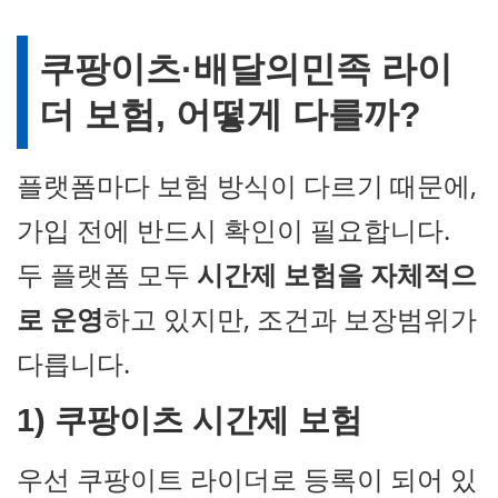
쿠팡이츠·배달의민족 라이
더 보험, 어떻게 다를까?
플랫폼마다 보험 방식이 다르기 때문에,
가입 전에 반드시 확인이 필요합니다.
두 플랫폼 모두
시간제 보험을 자체적으
로 운영
하고 있지만, 조건과 보장범위가
다릅니다.
1) 쿠팡이츠 시간제 보험
우선 쿠팡이트 라이더로 등록이 되어 있