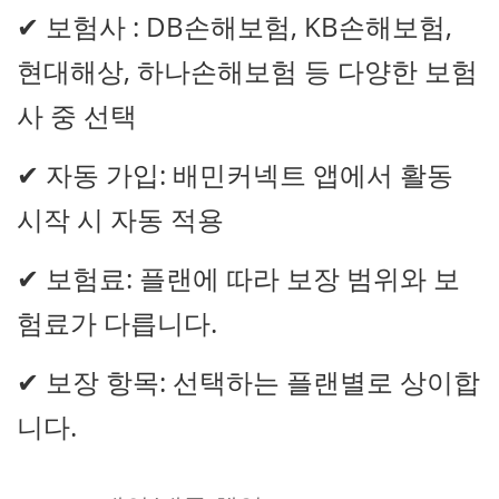
✔ 보험사 : DB손해보험, KB손해보험,
현대해상, 하나손해보험 등 다양한 보험
사 중 선택
✔ 자동 가입: 배민커넥트 앱에서 활동
시작 시 자동 적용
✔ 보험료: 플랜에 따라 보장 범위와 보
험료가 다릅니다.
✔ 보장 항목: 선택하는 플랜별로 상이합
니다.