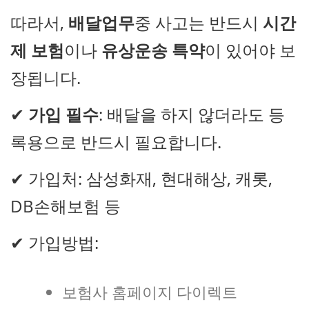
따라서,
배달업무
중 사고는 반드시
시간
제 보험
이나
유상운송 특약
이 있어야 보
장됩니다.
✔
가입 필수
: 배달을 하지 않더라도 등
록용으로 반드시 필요합니다.
✔ 가입처: 삼성화재, 현대해상, 캐롯,
DB손해보험 등
✔ 가입방법:
보험사 홈페이지 다이렉트