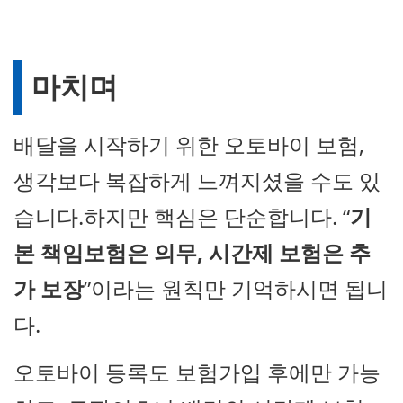
마치며
배달을 시작하기 위한 오토바이 보험,
생각보다 복잡하게 느껴지셨을 수도 있
습니다.하지만 핵심은 단순합니다. “
기
본 책임보험은 의무, 시간제 보험은 추
가 보장
”이라는 원칙만 기억하시면 됩니
다.
오토바이 등록도 보험가입 후에만 가능