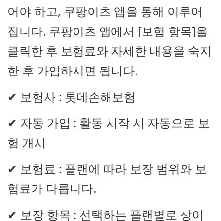
어야 하고, 쿠팡이츠 앱을 통해 이루어
집니다. 쿠팡이츠 앱에서 [보험 항목]을
클릭한 후 보험료와 자세한 내용을 숙지
한 후 가입하시면 됩니다.
✔ 보험사 : 롯데손해보험
✔ 자동 가입 : 활동 시작 시 자동으로 보
험 개시
✔ 보험료 : 플랜에 따라 보장 범위와 보
험료가 다릅니다.
✔ 보장 항목 : 선택하는 플랜별로 상이