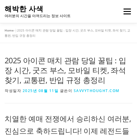
내
해박한 사색
용
메뉴
여러분의 시간을 아껴드리는 정보 사이트
으
로
Home
»
2025 아이콘 매치 관람 당일 꿀팁 : 입장 시간, 굿즈 부스, 모바일 티켓, 좌석 찾기, 교
바
개인정보처리방침
이용약관
통편, 반입 규정 총정리
로
가
기
2025 아이콘 매치 관람 당일 꿀팁 : 입
장 시간, 굿즈 부스, 모바일 티켓, 좌석
찾기, 교통편, 반입 규정 총정리
작성일자
2025년 08월 11일
글쓴이
SAVVYTHOUGHT.COM
치열한 예매 전쟁에서 승리하신 여러분,
진심으로 축하드립니다! 이제 레전드들