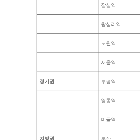
잠실역
왕십리역
노원역
서울역
경기권
부평역
영통역
미금역
지방권
부산