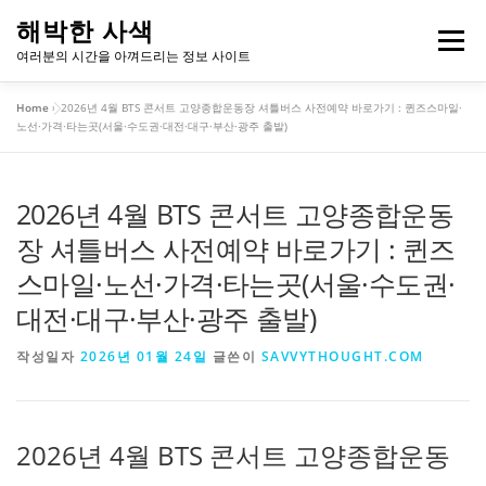
내
해박한 사색
용
메뉴
여러분의 시간을 아껴드리는 정보 사이트
으
로
Home
»
2026년 4월 BTS 콘서트 고양종합운동장 셔틀버스 사전예약 바로가기 : 퀸즈스마일·
바
개인정보처리방침
이용약관
노선·가격·타는곳(서울·수도권·대전·대구·부산·광주 출발)
로
가
기
2026년 4월 BTS 콘서트 고양종합운동
장 셔틀버스 사전예약 바로가기 : 퀸즈
스마일·노선·가격·타는곳(서울·수도권·
대전·대구·부산·광주 출발)
작성일자
2026년 01월 24일
글쓴이
SAVVYTHOUGHT.COM
2026년 4월 BTS 콘서트 고양종합운동