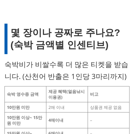
몇 장이나 공짜로 주나요?
(숙박 금액별 인센티브)
숙박비가 비쌀수록 더 많은 티켓을 받습
니다. (산천어 반출은 1인당 3마리까지)
제공 혜택(얼음낚시
숙박 영수증 금액
비고
이용권)
10만원 미만
2매 이내
상품권 제공 없음
10만원 이상~ 15만
4
매
이내
–
원 미만
15만원 이상~
6
매
이내
–