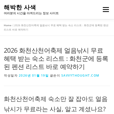
내
해박한 사색
용
메뉴
여러분의 시간을 아껴드리는 정보 사이트
으
로
Home
»
2026 화천산천어축제 얼음낚시 무료 혜택 받는 숙소 리스트 : 화천군에 등록된 펜션
바
개인정보처리방침
이용약관
리스트 바로 예약하기
로
가
기
2026 화천산천어축제 얼음낚시 무료
혜택 받는 숙소 리스트 : 화천군에 등록
된 펜션 리스트 바로 예약하기
작성일자
2026년 01월 19일
글쓴이
SAVVYTHOUGHT.COM
화천산천어축제 숙소만 잘 잡아도 얼음
낚시가 무료라는 사실, 알고 계셨나요?