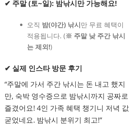
✔
주말 (토~일): 밤낚시만 가능해요!
오직
밤(야간) 낚시
만 무료 혜택이
적용됩니다. (
※ 주말 낮 주간 낚시
는 제외!
)
✔
실제 인스타 방문 후기
“주말에 가서 주간 낚시는 돈 내고 했지
만, 숙박 영수증으로 밤낚시까지 공짜로
즐겼어요! 4인 가족 혜택 챙기니 저녁 값
굳었네요. 밤낚시 분위기 최고!”