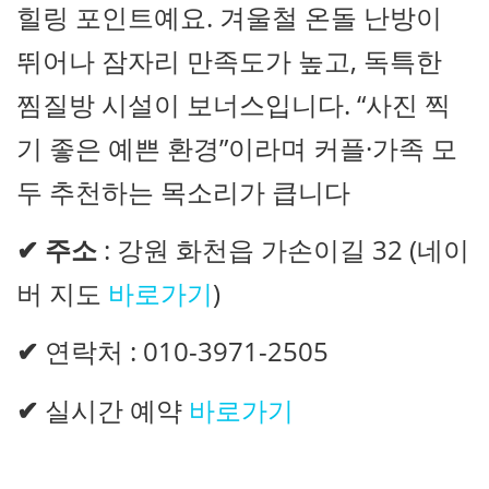
힐링 포인트예요. 겨울철 온돌 난방이
뛰어나 잠자리 만족도가 높고, 독특한
찜질방 시설이 보너스입니다. “사진 찍
기 좋은 예쁜 환경”이라며 커플·가족 모
두 추천하는 목소리가 큽니다
✔
주소
: 강원 화천읍 가손이길 32 (네이
버 지도
바로가기
)
✔
연락처 : 010-3971-2505
✔
실시간 예약
바로가기