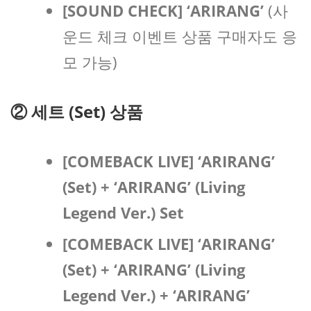
[SOUND CHECK] ‘ARIRANG’
(사
운드 체크 이벤트 상품 구매자도 응
모 가능)
②
세트 (Set) 상품
[COMEBACK LIVE] ‘ARIRANG’
(Set) + ‘ARIRANG’ (Living
Legend Ver.) Set
[COMEBACK LIVE] ‘ARIRANG’
(Set) + ‘ARIRANG’ (Living
Legend Ver.) + ‘ARIRANG’