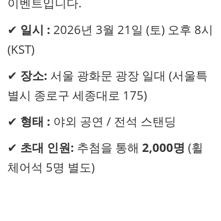
이벤트입니다.
✔
일시 :
2026년 3월 21일 (토) 오후 8시
(KST)
✔
장소:
서울 광화문 광장 일대 (서울특
별시 종로구 세종대로 175)
✔
형태 :
야외 공연 / 전석 스탠딩
✔
초대 인원:
추첨을 통해
2,000명
(휠
체어석 5명 별도)