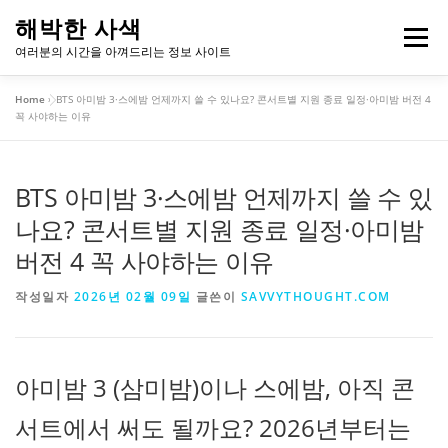
내
해박한 사색
용
메뉴
여러분의 시간을 아껴드리는 정보 사이트
으
로
Home
»
BTS 아미밤 3·스에밤 언제까지 쓸 수 있나요? 콘서트별 지원 종료 일정·아미밤 버전 4
바
개인정보처리방침
이용약관
꼭 사야하는 이유
로
가
기
BTS 아미밤 3·스에밤 언제까지 쓸 수 있
나요? 콘서트별 지원 종료 일정·아미밤
버전 4 꼭 사야하는 이유
작성일자
2026년 02월 09일
글쓴이
SAVVYTHOUGHT.COM
아미밤 3 (삼미밤)이나 스에밤, 아직 콘
서트에서 써도 될까요? 2026년부터는