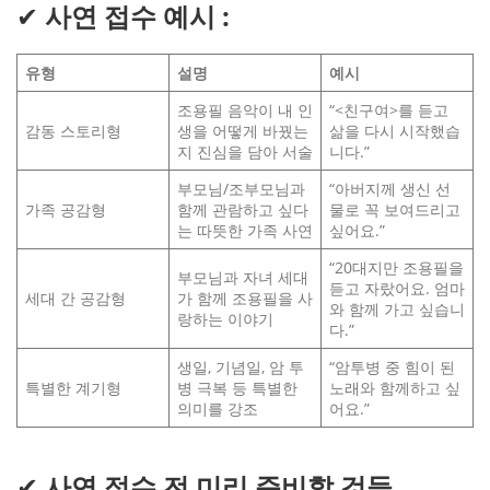
✔
사연 접수 예시 :
유형
설명
예시
조용필 음악이 내 인
“<친구여>를 듣고
감동 스토리형
생을 어떻게 바꿨는
삶을 다시 시작했습
지 진심을 담아 서술
니다.”
부모님/조부모님과
“아버지께 생신 선
가족 공감형
함께 관람하고 싶다
물로 꼭 보여드리고
는 따뜻한 가족 사연
싶어요.”
“20대지만 조용필을
부모님과 자녀 세대
듣고 자랐어요. 엄마
세대 간 공감형
가 함께 조용필을 사
와 함께 가고 싶습니
랑하는 이야기
다.”
생일, 기념일, 암 투
“암투병 중 힘이 된
특별한 계기형
병 극복 등 특별한
노래와 함께하고 싶
의미를 강조
어요.”
✔
사연 접수 전 미리 준비할 것들