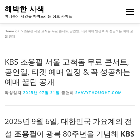
내
해박한 사색
용
메뉴
여러분의 시간을 아껴드리는 정보 사이트
으
로
Home
»
KBS 조용필 서울 고척돔 무료 콘서트, 공연일, 티켓 예매 일정 & 꼭 성공하는 예매 꿀
바
개인정보처리방침
이용약관
팁 공개
로
가
기
KBS 조용필 서울 고척돔 무료 콘서트,
공연일, 티켓 예매 일정 & 꼭 성공하는
예매 꿀팁 공개
작성일자
2025년 07월 31일
글쓴이
SAVVYTHOUGHT.COM
2025년 9월 6일, 대한민국 가요계의 전
설
조용필
이 광복 80주년을 기념해
KBS