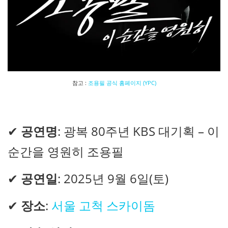
참고 :
조용필 공식 홈페이지 (YPC)
✔
공연명
: 광복 80주년 KBS 대기획 – 이
순간을 영원히 조용필
✔
공연일
: 2025년 9월 6일(토)
✔
장소
:
서울 고척 스카이돔