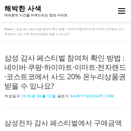
내
해박한 사색
용
메뉴
여러분의 시간을 아껴드리는 정보 사이트
으
로
Home
»
삼성 감사 페스티벌 참여처 확인 방법 : 네이버·쿠팡·하이마트·이마트·전자랜드·코스
바
개인정보처리방침
이용약관
트코에서 사도 20% 온누리상품권 받을 수 있나요?
로
가
기
삼성 감사 페스티벌 참여처 확인 방법 :
네이버·쿠팡·하이마트·이마트·전자랜드
·코스트코에서 사도 20% 온누리상품권
받을 수 있나요?
작성일자
2026년 06월 12일
글쓴이
SAVVYTHOUGHT.COM
삼성전자 감사 페스티벌에서 구매금액